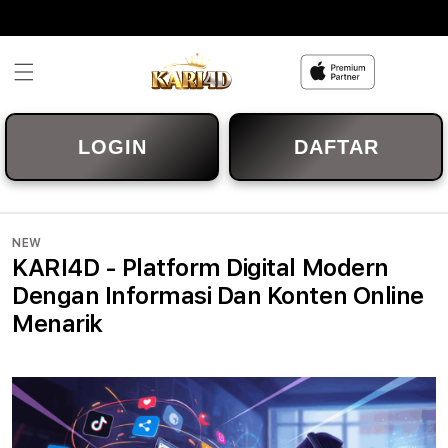
Skip to
content
LOGIN
DAFTAR
NEW
KARI4D - Platform Digital Modern
Dengan Informasi Dan Konten Online
Menarik