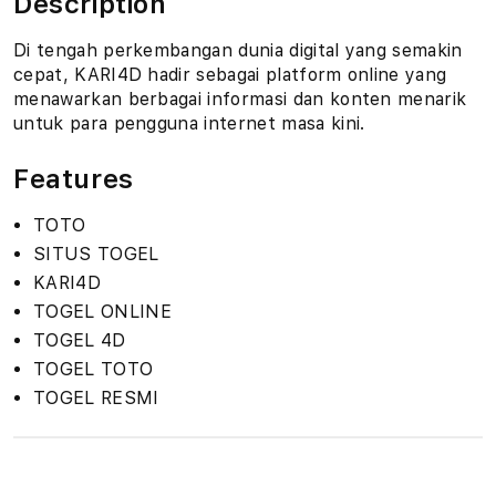
Description
Di tengah perkembangan dunia digital yang semakin
cepat, KARI4D hadir sebagai platform online yang
menawarkan berbagai informasi dan konten menarik
untuk para pengguna internet masa kini.
Features
TOTO
SITUS TOGEL
KARI4D
TOGEL ONLINE
TOGEL 4D
TOGEL TOTO
TOGEL RESMI
S