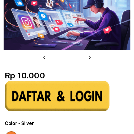
u
Previous
Next
Rp 10.000
Color
- Silver